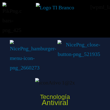
[wpml_la
Tecnología
Antiviral