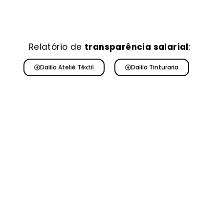
Relatório de
transparência salarial
:
Dalila Ateliê Têxtil
Dalila Tinturaria